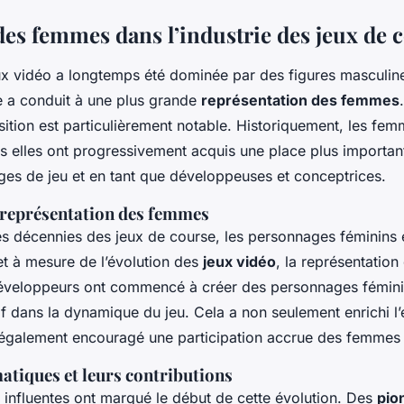
des femmes dans l’industrie des jeux de 
eux vidéo a longtemps été dominée par des figures masculin
te a conduit à une plus grande
représentation des femmes
nsition est particulièrement notable. Historiquement, les fe
s elles ont progressivement acquis une place plus importante
s de jeu et en tant que développeuses et conceptrices.
 représentation des femmes
s décennies des jeux de course, les personnages féminins é
 et à mesure de l’évolution des
jeux vidéo
, la représentatio
 développeurs ont commencé à créer des personnages fémin
tif dans la dynamique du jeu. Cela a non seulement enrichi l
a également encouragé une participation accrue des femmes d
tiques et leurs contributions
 influentes ont marqué le début de cette évolution. Des
pio