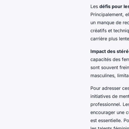
Les
défis pour l
Principalement, e
un manque de reco
créatifs et techni
carrière plus len
Impact des stér
capacités des fem
sont souvent frein
masculines, limita
Pour adresser ce
initiatives de m
professionnel. Le
encourager une cu
est essentielle. 
les talents fémini