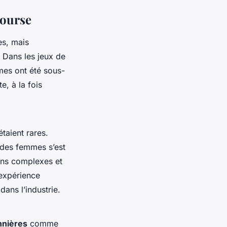
course
es, mais
. Dans les jeux de
mmes ont été sous-
, à la fois
taient rares.
n des femmes s’est
ins complexes et
’expérience
ans l’industrie.
nnières
comme