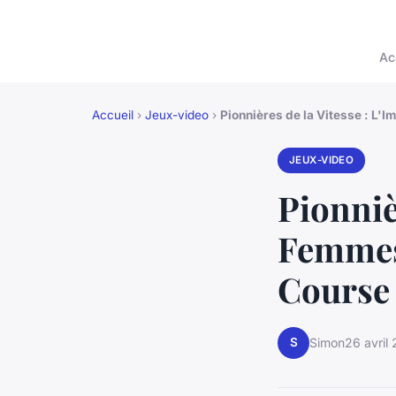
Ac
Accueil
›
Jeux-video
›
Pionnières de la Vitesse : L'
JEUX-VIDEO
Pionniè
Femmes 
Course
S
Simon
26 avril