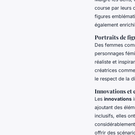
course par leurs c
figures emblémati
également enrichi
Portraits de f
Des femmes co
personnages fémin
réaliste et inspir
créatrices comme
le respect de la d
Innovations et 
Les
innovations
i
ajoutant des élé
inclusifs, elles on
considérablement 
offrir des scénari