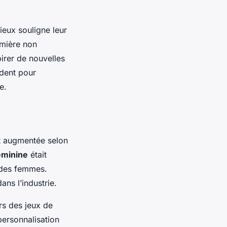
ieux souligne leur
umière non
irer de nouvelles
édent pour
e.
t augmentée selon
éminine
était
 des femmes.
ns l’industrie.
rs des jeux de
personnalisation