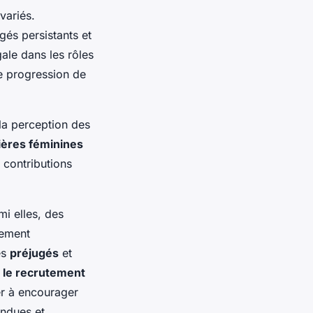
variés.
gés persistants et
ale dans les rôles
ne progression de
 la perception des
ières féminines
 contributions
i elles, des
pement
es
préjugés
et
s le recrutement
uer à encourager
endues et