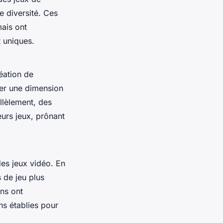
e diversité. Ces
ais ont
t uniques.
réation de
rer une dimension
allèlement, des
urs jeux, prônant
des jeux vidéo. En
 de jeu plus
ons ont
ns établies pour