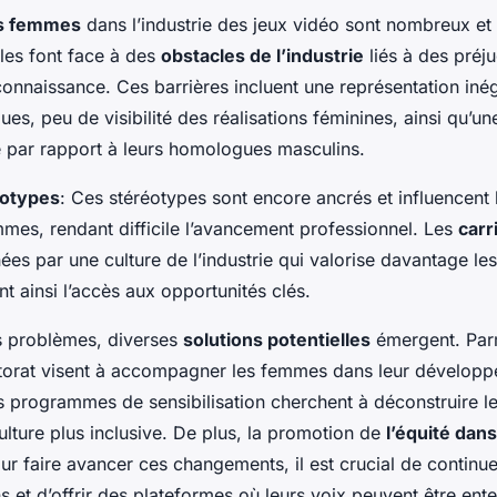
es femmes
dans l’industrie des jeux vidéo sont nombreux et 
lles font face à des
obstacles de l’industrie
liés à des préju
nnaissance. Ces barrières incluent une représentation inég
ques, peu de visibilité des réalisations féminines, ainsi qu’u
te par rapport à leurs homologues masculins.
éotypes
: Ces stéréotypes sont encore ancrés et influencent
mes, rendant difficile l’avancement professionnel. Les
carr
ées par une culture de l’industrie qui valorise davantage les
nt ainsi l’accès aux opportunités clés.
s problèmes, diverses
solutions potentielles
émergent. Parm
entorat visent à accompagner les femmes dans leur dévelop
s programmes de sensibilisation cherchent à déconstruire l
lture plus inclusive. De plus, la promotion de
l’équité dan
Pour faire avancer ces changements, il est crucial de contin
ns et d’offrir des plateformes où leurs voix peuvent être ent