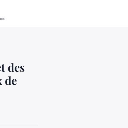
nes
ct des
x de