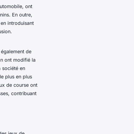
automobile, ont
nins. En outre,
n introduisant
usion.
e également de
n ont modifié la
 société en
e plus en plus
eux de course ont
sses, contribuant
des jeux de