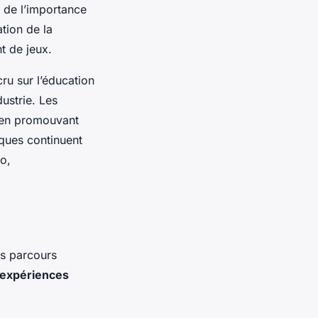
e de l’importance
ation de la
t de jeux.
u sur l’éducation
ustrie. Les
t en promouvant
ques continuent
o,
es parcours
expériences