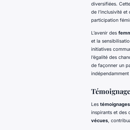
diversifiées. Cett
de l’inclusivité e
participation fém
L’avenir des
femm
et la sensibilisa
initiatives commu
l’égalité des cha
de façonner un pa
indépendamment d
Témoignages
Les
témoignages
inspirants et des
vécues
, contribu