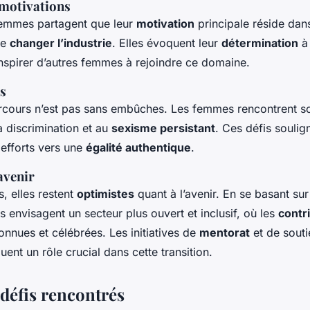
 motivations
emmes partagent que leur
motivation
principale réside dan
de
changer l’industrie
. Elles évoquent leur
détermination
à 
inspirer d’autres femmes à rejoindre ce domaine.
és
rcours n’est pas sans embûches. Les femmes rencontrent s
la discrimination et au
sexisme persistant
. Ces défis soulig
 efforts vers une
égalité authentique
.
avenir
s, elles restent
optimistes
quant à l’avenir. En se basant sur
es envisagent un secteur plus ouvert et inclusif, où les
contr
nnues et célébrées. Les initiatives de
mentorat
et de souti
ent un rôle crucial dans cette transition.
 défis rencontrés