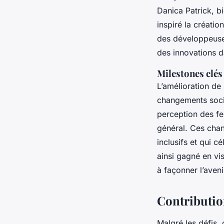
Danica Patrick, b
inspiré la créati
des développeuse
des innovations da
Milestones clés
L’amélioration de
changements socié
perception des fe
général. Ces chan
inclusifs et qui c
ainsi gagné en vis
à façonner l’avenir
Contributio
Malgré les défis